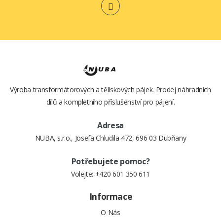
KUFŘÍKU)
22,- Kč
870,- Kč
Výroba transformátorových a tělískových pájek. Prodej náhradních
dílů a kompletního příslušenství pro pájení.
Adresa
NUBA, s.r.o., Josefa Chludila 472, 696 03 Dubňany
Potřebujete pomoc?
Volejte:
+420 601 350 611
Informace
O Nás