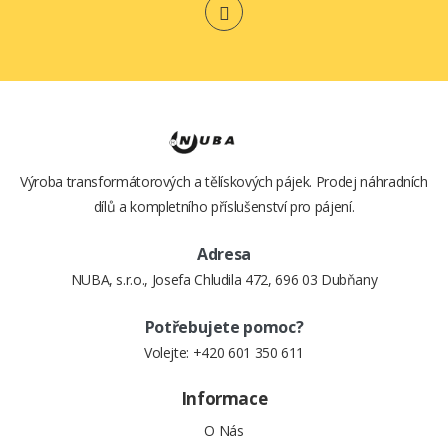
KUFŘÍKU)
22,- Kč
870,- Kč
Výroba transformátorových a tělískových pájek. Prodej náhradních
dílů a kompletního příslušenství pro pájení.
Adresa
NUBA, s.r.o., Josefa Chludila 472, 696 03 Dubňany
Potřebujete pomoc?
Volejte:
+420 601 350 611
Informace
O Nás