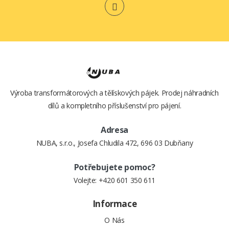
KUFŘÍKU)
22,- Kč
870,- Kč
Výroba transformátorových a tělískových pájek. Prodej náhradních
dílů a kompletního příslušenství pro pájení.
Adresa
NUBA, s.r.o., Josefa Chludila 472, 696 03 Dubňany
Potřebujete pomoc?
Volejte:
+420 601 350 611
Informace
O Nás