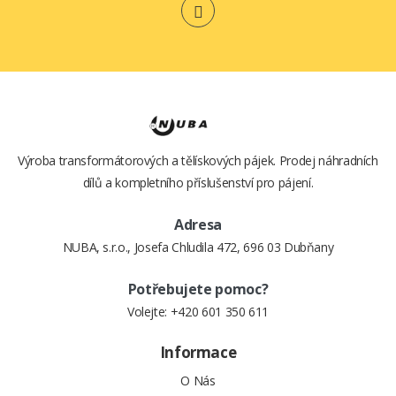
KUFŘÍKU)
22,- Kč
870,- Kč
Výroba transformátorových a tělískových pájek. Prodej náhradních
dílů a kompletního příslušenství pro pájení.
Adresa
NUBA, s.r.o., Josefa Chludila 472, 696 03 Dubňany
Potřebujete pomoc?
Volejte:
+420 601 350 611
Informace
O Nás