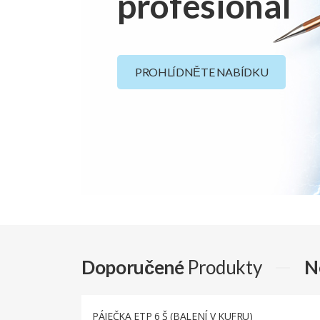
profesionál
PROHLÍDNĚTE NABÍDKU
Doporučené
Produkty
N
PÁJEČKA ETP 6 Š (BALENÍ V KUFRU)