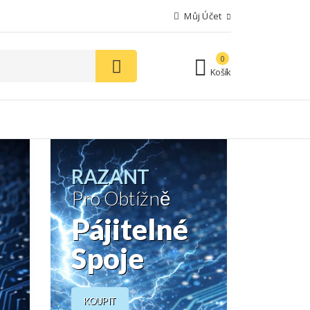
Můj Účet
0
Košík
RAZANT
Pro Obtížně
Pájitelné
Bezolovnaté pájky
Spoje
Kvalitní pájka je
KOUPIT