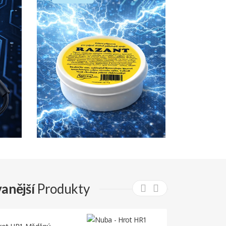
základ úspěchu
PROHLÍDNĚTE NABÍDKU
anější
Produkty