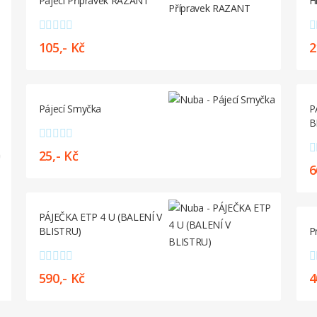
Pájecí Přípravek RAZANT
H
105,- Kč
2
Pájecí Smyčka
P
B
s
25,- Kč
6
PÁJEČKA ETP 4 U (BALENÍ V
BLISTRU)
P
590,- Kč
4