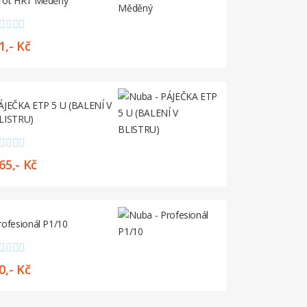
rot HR1 Měděný
PÁJEČKA ETP
BLISTRU)
1,- Kč
656,- Kč
ÁJEČKA ETP 5 U (BALENÍ V
LISTRU)
Kalafuna Gr
65,- Kč
58,- Kč
rofesionál P1/10
Pájecí Kapal
0,- Kč
49,- Kč