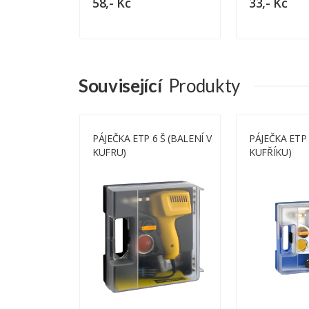
58,- Kč
33,- Kč
Související
Produkty
 U (BALENÍ V
PÁJEČKA ETP 6 Š (BALENÍ V
PÁJEČKA ETP 
KUFRU)
KUFŘÍKU)