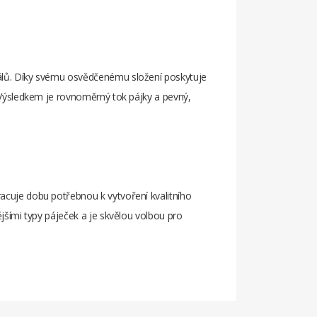
riálů. Díky svému osvědčenému složení poskytuje
ů. Výsledkem je rovnoměrný tok pájky a pevný,
racuje dobu potřebnou k vytvoření kvalitního
ějšími typy páječek a je skvělou volbou pro