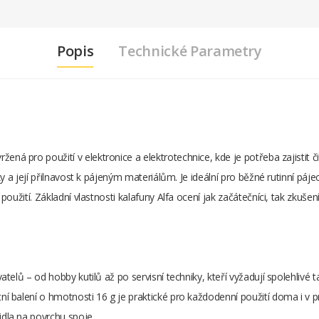
Popis
Technické Parametry
vržená pro použití v elektronice a elektrotechnice, kde je potřeba zajistit č
y a její přilnavost k pájeným materiálům. Je ideální pro běžné rutinní páje
užití. Základní vlastnosti kalafuny Alfa ocení jak začátečníci, tak zkušení
lů – od hobby kutilů až po servisní techniky, kteří vyžadují spolehlivé tavi
 balení o hmotnosti 16 g je praktické pro každodenní použití doma i v p
dla na povrchu spoje.