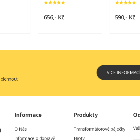
656,- Kč
590,- Kč
VÍCE INFORMAC
spolehnout
Informace
Produkty
Od
Vaš
O Nás
Transformátorové páječky
j
Informace o dopravě
Hroty