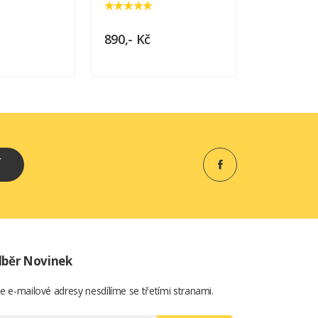
890,- Kč
870,- Kč
Í
běr Novinek
e e-mailové adresy nesdílíme se třetími stranami.