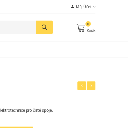
Můj Účet
0
Košík
lektrotechnice pro čisté spoje.