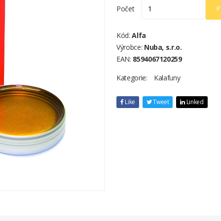
Počet
P
Kód:
Alfa
Výrobce:
Nuba, s.r.o.
EAN:
8594067120259
Kategorie:
Kalafuny
Like
Tweet
Linked