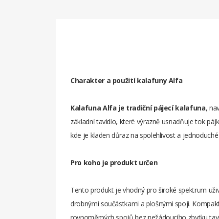
Charakter a použití kalafuny Alfa
Kalafuna Alfa je tradiční pájecí kalafuna
, na
základní tavidlo, které výrazně usnadňuje tok pájk
kde je kladen důraz na spolehlivost a jednoduché po
Pro koho je produkt určen
Tento produkt je vhodný pro široké spektrum uživate
drobnými součástkami a plošnými spoji. Kompaktní
rovnoměrných spojů bez nežádoucího zbytku tavi