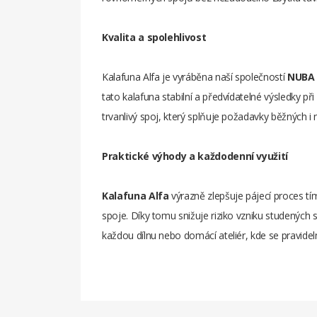
Kvalita a spolehlivost
Kalafuna Alfa je vyráběna naší společností
NUBA s
tato kalafuna stabilní a předvídatelné výsledky p
trvanlivý spoj, který splňuje požadavky běžných i 
Praktické výhody a každodenní využití
Kalafuna Alfa
výrazně zlepšuje pájecí proces tím
spoje. Díky tomu snižuje riziko vzniku studených s
každou dílnu nebo domácí ateliér, kde se pravidel
Hmotnost