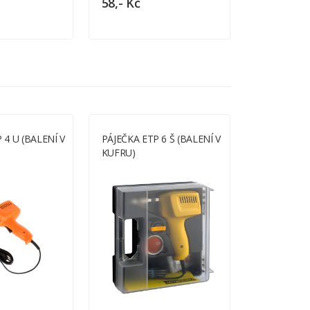
58,- Kč
33,- Kč
 4 U (BALENÍ V
PÁJEČKA ETP 6 Š (BALENÍ V
PÁJEČKA ET
KUFRU)
KUFŘÍKU)