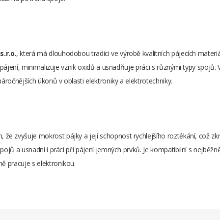
.r.o.
, která má dlouhodobou tradici ve výrobě kvalitních pájecích mate
ři pájení, minimalizuje vznik oxidů a usnadňuje práci s různými typy spoj
náročnějších úkonů v oblasti elektroniky a elektrotechniky.
, že zvyšuje mokrost pájky a její schopnost rychlejšího roztékání, což zk
pojů a usnadní i práci při pájení jemných prvků. Je kompatibilní s nejběžn
ně pracuje s elektronikou.
16 g