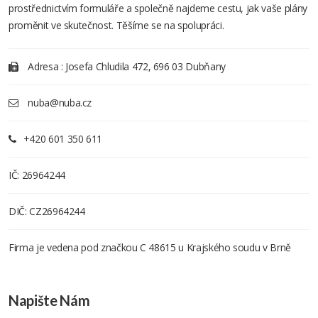
prostřednictvím formuláře a společně najdeme cestu, jak vaše plány
proměnit ve skutečnost. Těšíme se na spolupráci.
Adresa : Josefa Chludila 472, 696 03 Dubňany
nuba@nuba.cz
+420 601 350 611
IČ: 26964244
DIČ: CZ26964244
Firma je vedena pod značkou C 48615 u Krajského soudu v Brně
Napište Nám