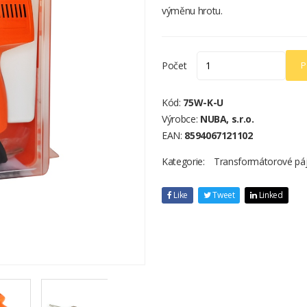
výměnu hrotu.
Počet
P
Kód:
75W-K-U
Výrobce:
NUBA, s.r.o.
EAN:
8594067121102
Kategorie:
Transformátorové pá
Like
Tweet
Linked