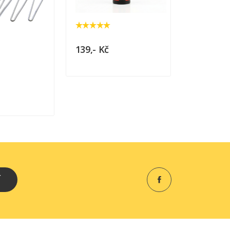
139,- Kč
105,- Kč
Í