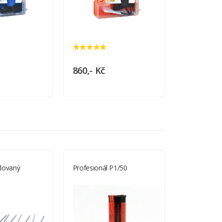
860,- Kč
890,- Kč
lovaný
Profesionál P1/50
Pájecí Pří