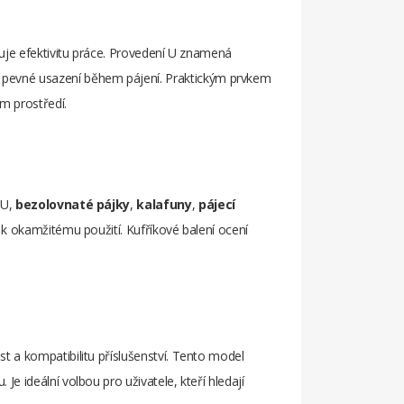
uje efektivitu práce. Provedení U znamená
e pevné usazení během pájení. Praktickým prvkem
m prostředí.
 U,
bezolovnaté pájky
,
kalafuny
,
pájecí
k okamžitému použití. Kufříkové balení ocení
t a kompatibilitu příslušenství. Tento model
 ideální volbou pro uživatele, kteří hledají