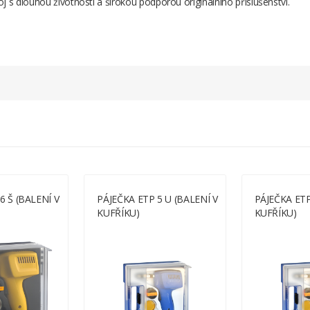
j s dlouhou životností a širokou podporou originálního příslušenství.
75 Watt
LED dioda
upínáním
Kufřík
1,5 Kg
6 Š (BALENÍ V
PÁJEČKA ETP 5 U (BALENÍ V
PÁJEČKA ETP
KUFŘÍKU)
KUFŘÍKU)