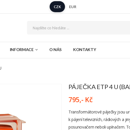
CZK
EUR
INFORMACE
O NÁS
KONTAKTY
U
PÁJEČKA ETP 4 U (BA
795,- Kč
Transformátorové páječky jsou urč
k pájení televizních, rádiových a j
posunovačem neboli upínačem. Tot