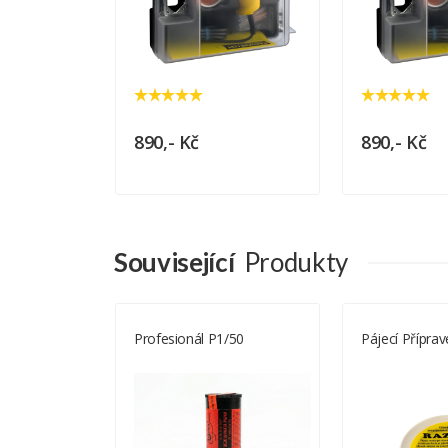
890,- Kč
890,- Kč
Související
Produkty
ovaný
Profesionál P1/50
Pájecí Přípr