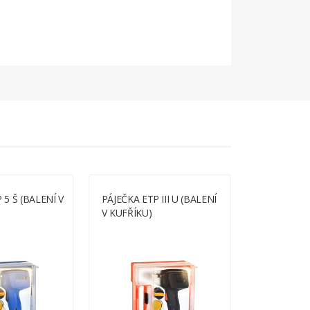
 5 Š (BALENÍ V
PÁJEČKA ETP III U (BALENÍ
PÁJEČKA ET
V KUFŘÍKU)
KUFRU)