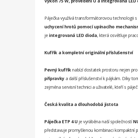
Výkon 75 W, provedení U a integrovaná LED 
Páječka využívá transformátorovou technologii s 
uchycení hrotů pomocí upínacího mechani
je
integrovaná LED dioda
, která osvětluje pra
Kufřík a kompletní originální příslušenství
Pevný kufřík
nabízí dostatek prostoru nejen pr
přípravky
a další příslušenství k pájkám. Díky t
zejména servisní technici a uživatelé, kteří s páj
Česká kvalita a dlouhodobá jistota
Páječka ETP 4 U
je vyráběna naší společností
NU
představuje promyšlenou kombinaci kompaktní páje