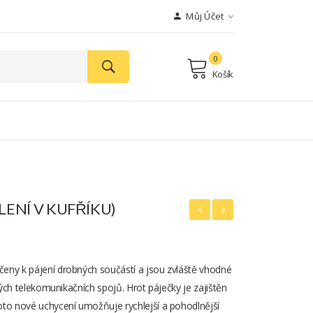
Můj Účet
0
Košík
LENÍ V KUFŘÍKU)
eny k pájení drobných součástí a jsou zvláště vhodné
iných telekomunikačních spojů. Hrot páječky je zajištěn
o nové uchycení umožňuje rychlejší a pohodlnější