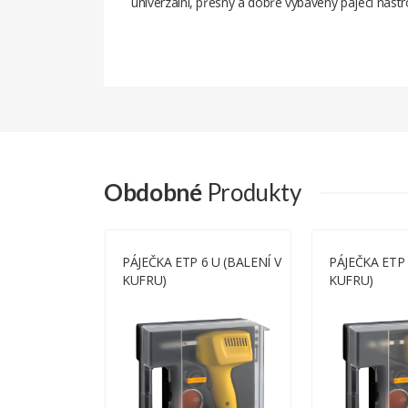
univerzální, přesný a dobře vybavený pájecí nástro
Příkon
Osvětlení
Uchycení hrotu
Balení
Obdobné
Produkty
Hmotnost
I U (BALENÍ
PÁJEČKA ETP 6 U (BALENÍ V
PÁJEČKA ETP 
KUFRU)
KUFRU)