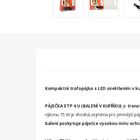
Kompaktní trafopájka s LED osvětlením v k
PÁJEČKA ETP 4 U (BALENÍ V KUFŘÍKU)
je
trans
výkonu 75 W je vhodná zejména pro jemnější pájen
balení poskytuje páječce vysokou míru och