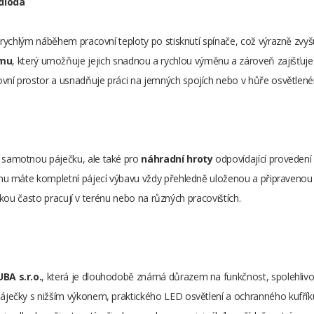
dioda
rychlým náběhem pracovní teploty po stisknutí spínače, což výrazně zvyš
smu
, který umožňuje jejich snadnou a rychlou výměnu a zároveň zajišťuj
covní prostor a usnadňuje práci na jemných spojích nebo v hůře osvětlené
o samotnou páječku, ale také pro
náhradní hroty
odpovídající provedení
omu máte kompletní pájecí výbavu vždy přehledně uloženou a připravenou 
ečkou často pracují v terénu nebo na různých pracovištích.
BA s.r.o.
, která je dlouhodobě známá důrazem na funkčnost, spolehlivos
čky s nižším výkonem, praktického LED osvětlení a ochranného kufříku. Je