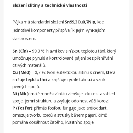
Složení slitiny a technické vlastnosti
Pájka má standardní složení
Sn99,3Cu0,7Nip
, kde
jednotlivé komponenty přispívají k jejím vynikajícím
vlastnostem:
Sn (Cín)
– 99,3 %: hlavní kov s nízkou teplotou tání, který
umožňuje plynulé a kontrolované pájení bez přehřívání
citlivých materiálů.
Cu (Měď)
– 0,7 %: tvoří eutektickou slitinu s cínem, která
snižuje teplotu tání a zajišťuje rychlé tuhnutí a vznik
pevných spojů.
Ni (Nikl)
: malé množství niklu zlepšuje tekutost a vzhled
spoje, jemní strukturu a zvyšuje odolnost vůči korozi.
P (Fosfor)
: příměs fosforu funguje jako antioxidant,
omezuje tvorbu oxidů a strusky během pájení, čímž
pomáhá dosáhnout čistého, kvalitního spoje.