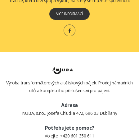
Tradice, která drží spoj a Výkon, na který se můžete spolehnout
VÍCE INFORMACÍ
Výroba transformátorových a tělískových pájek. Prodej náhradních
dílů a kompletního příslušenství pro pájení.
Adresa
NUBA, s.r.o., Josefa Chludila 472, 696 03 Dubňany
Potřebujete pomoc?
Volejte:
+420 601 350 611