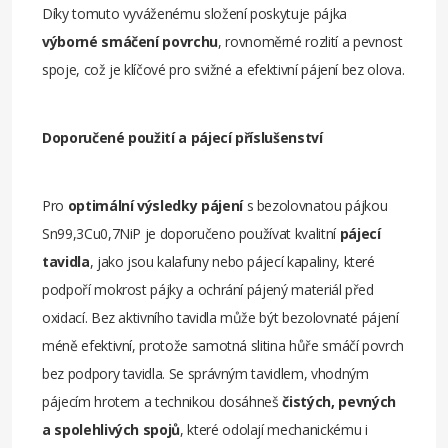
Díky tomuto vyváženému složení poskytuje pájka
výborné smáčení povrchu
, rovnoměrné rozlití a pevnost
spoje, což je klíčové pro svižné a efektivní pájení bez olova.
Doporučené použití a pájecí příslušenství
Pro
optimální výsledky pájení
s bezolovnatou pájkou
Sn99,3Cu0,7NiP je doporučeno používat kvalitní
pájecí
tavidla
, jako jsou kalafuny nebo pájecí kapaliny, které
podpoří mokrost pájky a ochrání pájený materiál před
oxidací. Bez aktivního tavidla může být bezolovnaté pájení
méně efektivní, protože samotná slitina hůře smáčí povrch
bez podpory tavidla. Se správným tavidlem, vhodným
pájecím hrotem a technikou dosáhneš
čistých, pevných
a spolehlivých spojů
, které odolají mechanickému i