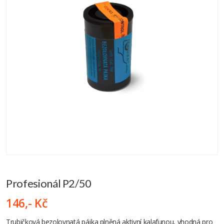
Profesionál P2/50
146,- Kč
Trubičková bezolovnatá pájka plněná aktivní kalafunou, vhodná pro