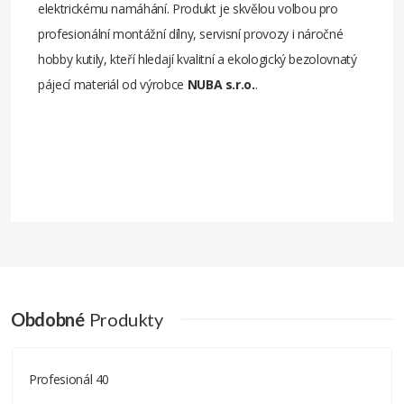
elektrickému namáhání. Produkt je skvělou volbou pro
profesionální montážní dílny, servisní provozy i náročné
hobby kutily, kteří hledají kvalitní a ekologický bezolovnatý
pájecí materiál od výrobce
NUBA s.r.o.
.
Průměr
1,0 mm
Hmotnost
cca 50g g
Poměr
Sn 99,3 | Cu0,7 Nip
Obdobné
Produkty
Profesionál 40