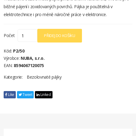
běžné pájení i zoxidovaných povrchů. Pájka je použitelná v
elektrotechnice i pro méně náročné práce v elektronice.
Počet
PŘIDEJ DO KOŠÍKU
Kód:
P2/50
Výrobce:
NUBA, s.r.o.
EAN:
8594067120075
Kategorie:
Bezolovnaté pájky
Like
Tweet
Linked