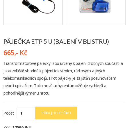
PÁJEČKA ETP 5 U (BALENÍ V BLISTRU)
665,- Kč
Transformátorové páječky jsou určeny k pájení drobných součástí a
jsou zvláště vhodné k pájení televizních, rádiových a jiných
telekomunikačních spojů. Hrot páječky je zajištěn posunovačem
neboli upínačem. Toto nové uchycení umožňuje rychlejší a
pohodlnější výměnu hrotu.
Počet
PŘIDEJ DO KOŠÍKU
Kód:
125W-B-U