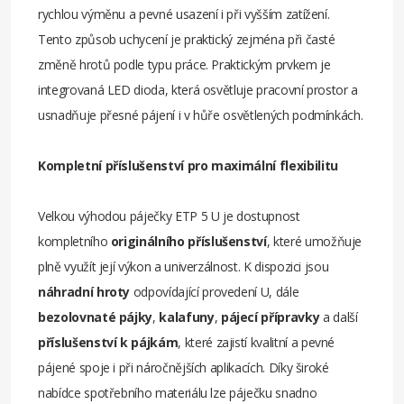
rychlou výměnu a pevné usazení i při vyšším zatížení.
Tento způsob uchycení je praktický zejména při časté
změně hrotů podle typu práce. Praktickým prvkem je
integrovaná LED dioda, která osvětluje pracovní prostor a
usnadňuje přesné pájení i v hůře osvětlených podmínkách.
Kompletní příslušenství pro maximální flexibilitu
Velkou výhodou páječky ETP 5 U je dostupnost
kompletního
originálního příslušenství
, které umožňuje
plně využít její výkon a univerzálnost. K dispozici jsou
náhradní hroty
odpovídající provedení U, dále
bezolovnaté pájky
,
kalafuny
,
pájecí přípravky
a další
příslušenství k pájkám
, které zajistí kvalitní a pevné
pájené spoje i při náročnějších aplikacích. Díky široké
nabídce spotřebního materiálu lze páječku snadno