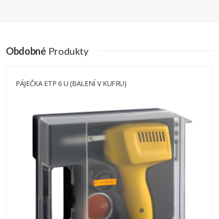
Osvětlení
LED dioda
Uchycení
upínáním
hrotu
Obdobné
Produkty
Balení
blistr
Hmotnost
0,9 Kg
PÁJEČKA ETP 6 U (BALENÍ V KUFRU)