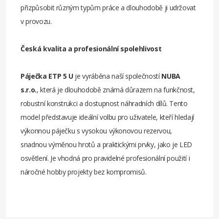
přizpůsobit různým typům práce a dlouhodobě ji udržovat
v provozu.
Česká kvalita a profesionální spolehlivost
Páječka ETP 5 U
je vyráběna naší společností
NUBA
s.r.o.
, která je dlouhodobě známá důrazem na funkčnost,
robustní konstrukci a dostupnost náhradních dílů. Tento
model představuje ideální volbu pro uživatele, kteří hledají
výkonnou páječku s vysokou výkonovou rezervou,
snadnou výměnou hrotů a praktickými prvky, jako je LED
osvětlení. Je vhodná pro pravidelné profesionální použití i
náročné hobby projekty bez kompromisů.
Příkon
125 Watt