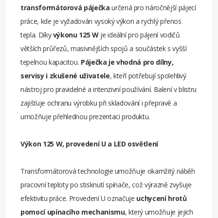
transformátorová páječka
určená pro náročnější pájecí
práce, kde je vyžadován vysoký výkon a rychlý přenos
tepla. Díky
výkonu 125 W
je ideální pro pájení vodičů
větších průřezů, masivnějších spojů a součástek s vyšší
tepelnou kapacitou.
Páječka je vhodná pro dílny,
servisy i zkušené uživatele
, kteří potřebují spolehlivý
nástroj pro pravidelné a intenzivní používání. Balení v blistru
zajišťuje ochranu výrobku při skladování i přepravě a
umožňuje přehlednou prezentaci produktu.
Výkon 125 W, provedení U a LED osvětlení
Transformátorová technologie umožňuje okamžitý náběh
pracovní teploty po stisknutí spínače, což výrazně zvyšuje
efektivitu práce. Provedení U označuje
uchycení hrotů
pomocí upínacího mechanismu
, který umožňuje jejich