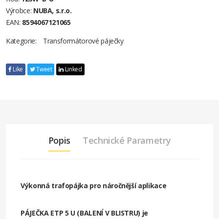
Výrobce:
NUBA, s.r.o.
EAN:
8594067121065
Kategorie:
Transformátorové páječky
Like
Tweet
Linked
Popis
Technické Parametry
Výkonná trafopájka pro náročnější aplikace
PÁJEČKA ETP 5 U (BALENÍ V BLISTRU) je